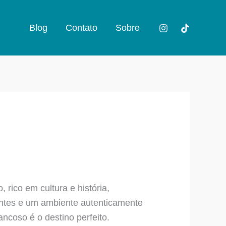
Blog
Contato
Sobre
rico em cultura e história,
antes e um ambiente autenticamente
ancoso é o destino perfeito.