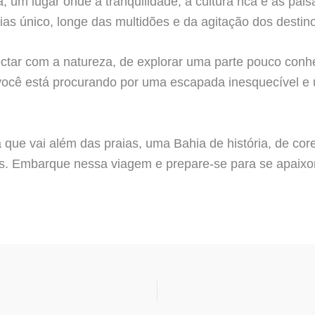
, um lugar onde a tranquilidade, a cultura rica e as p
ias único, longe das multidões e da agitação dos destinos
ectar com a natureza, de explorar uma parte pouco conh
e você está procurando por uma escapada inesquecível e
 que vai além das praias, uma Bahia de história, de co
os. Embarque nessa viagem e prepare-se para se apaix