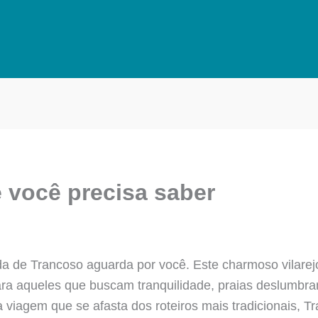
 você precisa saber
a de Trancoso aguarda por você. Este charmoso vilarejo, 
ra aqueles que buscam tranquilidade, praias deslumbr
viagem que se afasta dos roteiros mais tradicionais, Tr